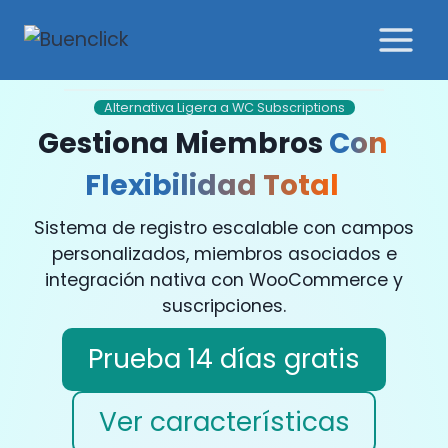
Saltar
al
contenido
Alternativa Ligera a WC Subscriptions
Gestiona Miembros
Con
Flexibilidad Total
Sistema de registro escalable con campos
personalizados, miembros asociados e
integración nativa con WooCommerce y
suscripciones.
Prueba 14 días gratis
Ver características