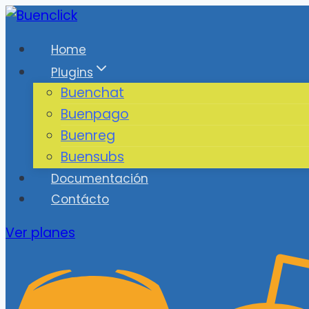
Saltar
al
Home
contenido
Plugins
Buenchat
Buenpago
Buenreg
Buensubs
Documentación
Contácto
Ver planes