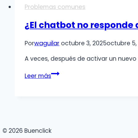
Problemas comunes
¿El chatbot no responde 
Por
waguilar
octubre 3, 2025
octubre 5,
A veces, después de activar un nuevo
¿El
Leer más
chatbot
no
responde
después
de
activarlo?
© 2026 Buenclick