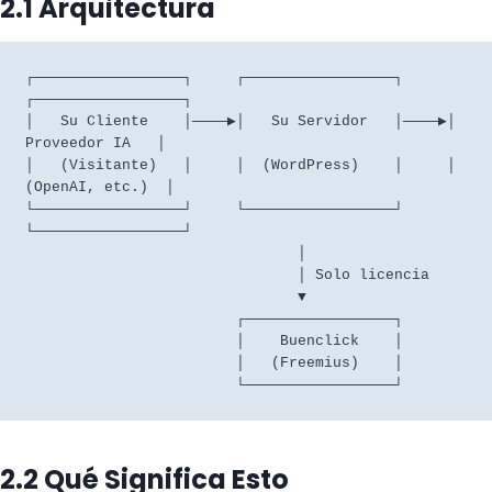
2.1 Arquitectura
┌─────────────────┐     ┌─────────────────┐     
┌─────────────────┐

│   Su Cliente    │────▶│   Su Servidor   │────▶│  
Proveedor IA   │

│   (Visitante)   │     │  (WordPress)    │     │ 
(OpenAI, etc.)  │

└─────────────────┘     └─────────────────┘     
└─────────────────┘

                               │

                               │ Solo licencia

                               ▼

                        ┌─────────────────┐

                        │    Buenclick    │

                        │   (Freemius)    │

2.2 Qué Significa Esto