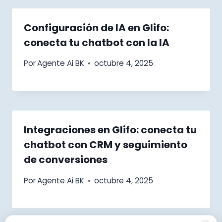
Configuración de IA en Glifo:
conecta tu chatbot con la IA
Por
Agente Ai BK
octubre 4, 2025
Integraciones en Glifo: conecta tu
¡Hola, soy tu asistente!
chatbot con CRM y seguimiento
WHATSAPP
de conversiones
¡Hola! 👋 Déjanos tu nombre y WhatsApp y te abrimos el
Por
Agente Ai BK
octubre 4, 2025
chat al instante.
16:03