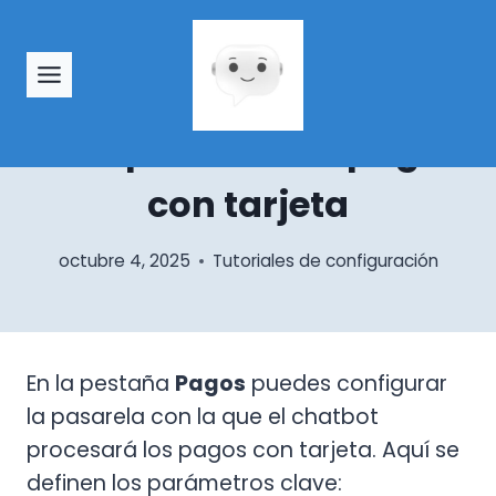
Saltar
al
TUTORIALES DE CONFIGURACIÓN
contenido
Configura los pagos en
Glifo para recibir pagos
con tarjeta
octubre 4, 2025
Tutoriales de configuración
En la pestaña
Pagos
puedes configurar
la pasarela con la que el chatbot
procesará los pagos con tarjeta. Aquí se
definen los parámetros clave: