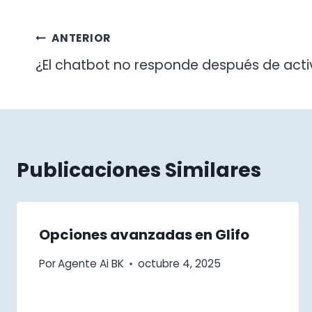
Navegación
ANTERIOR
¿El chatbot no responde después de acti
de
entradas
Publicaciones Similares
Opciones avanzadas en Glifo
Por
Agente Ai BK
octubre 4, 2025