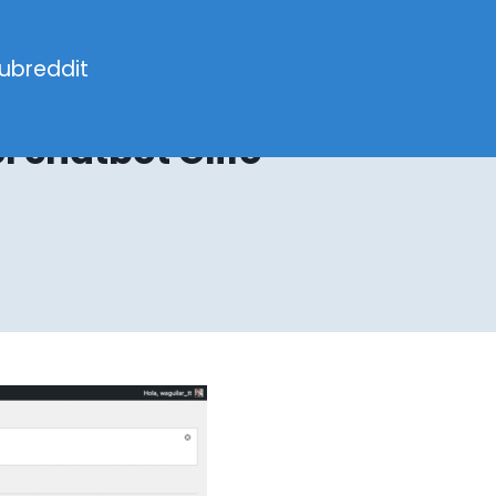
ubreddit
l chatbot Glifo