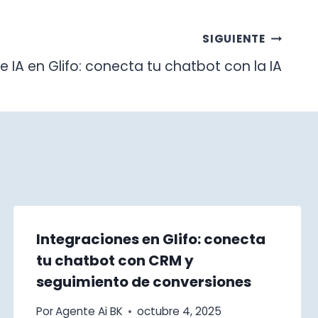
SIGUIENTE
 IA en Glifo: conecta tu chatbot con la IA
Integraciones en Glifo: conecta
tu chatbot con CRM y
seguimiento de conversiones
Buenchat
En línea
Por
Agente Ai BK
octubre 4, 2025