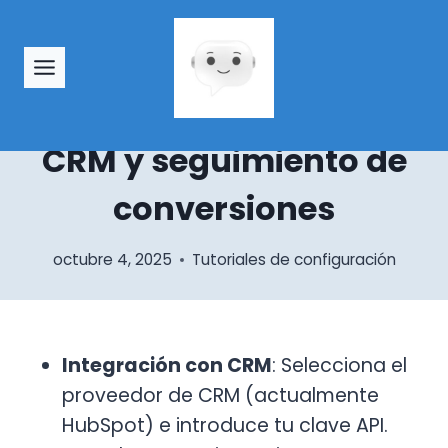
Saltar
TUTORIALES DE CONFIGURACIÓN
al
Integraciones en Glifo:
contenido
conecta tu chatbot con
CRM y seguimiento de
conversiones
octubre 4, 2025
Tutoriales de configuración
Integración con CRM
: Selecciona el
proveedor de CRM (actualmente
HubSpot) e introduce tu clave API.