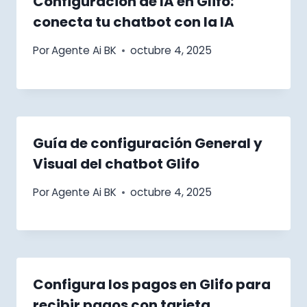
Configuración de IA en Glifo:
conecta tu chatbot con la IA
Por
Agente Ai BK
octubre 4, 2025
Guía de configuración General y
Visual del chatbot Glifo
Por
Agente Ai BK
octubre 4, 2025
¡Hola, soy tu asistente!
Configura los pagos en Glifo para
WHATSAPP
recibir pagos con tarjeta