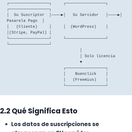
┌─────────────────┐     ┌─────────────────┐     
┌─────────────────┐

│  Su Suscriptor  │────▶│   Su Servidor   │────▶│  
Pasarela Pago  │

│   (Cliente)     │     │  (WordPress)    │     
│(Stripe, PayPal) │

└─────────────────┘     └─────────────────┘     
└─────────────────┘

                               │

                               │ Solo licencia

                               ▼

                        ┌─────────────────┐

                        │    Buenclick    │

                        │   (Freemius)    │

2.2 Qué Significa Esto
Los datos de suscripciones se