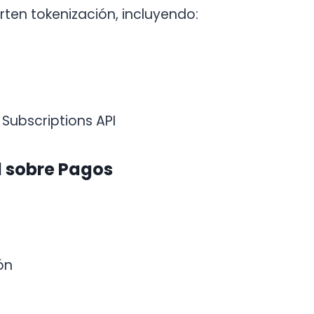
ten tokenización, incluyendo:
ubscriptions API
d sobre Pagos
ón