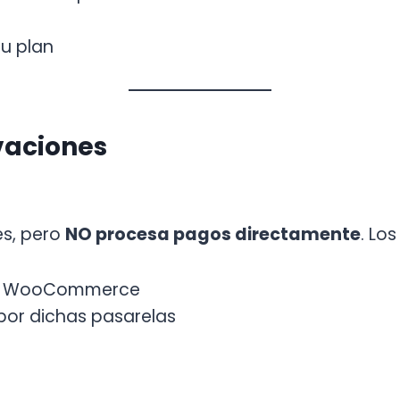
su plan
vaciones
es, pero
NO procesa pagos directamente
. Lo
 en WooCommerce
por dichas pasarelas