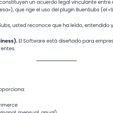
onstituyen un acuerdo legal vinculante entre u
sa»), que rige el uso del plugin BuenSubs (el «S
uenSubs, usted reconoce que ha leído, entendido
iness).
El Software está diseñado para empr
entes.
oporciona:
ommerce
 semanal, mensual, anual)