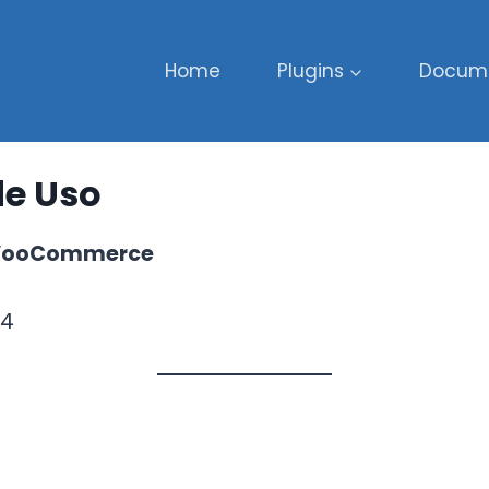
Home
Plugins
Docum
de Uso
a WooCommerce
24