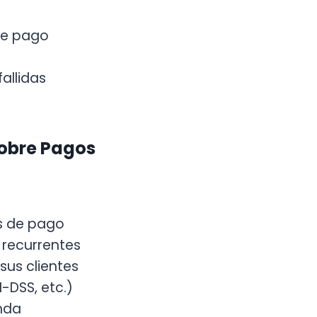
de pago
allidas
sobre Pagos
s de pago
 recurrentes
sus clientes
-DSS, etc.)
nda